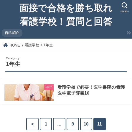
面接で合格を勝ち取れ
SEARCH
看護学校！質問と回答
自己紹介
看護学校
1年生
HOME
1年生
看護学校で必要！医学書院の看護
1年生
医学電子辞書10
<
1
…
9
10
11