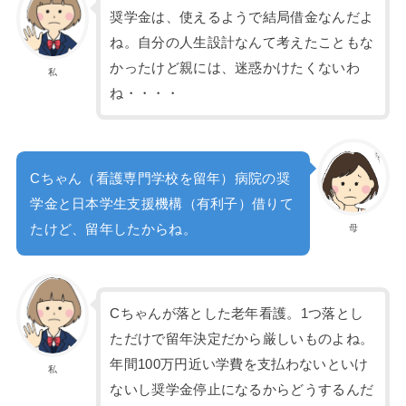
奨学金は、使えるようで結局借金なんだよ
ね。自分の人生設計なんて考えたこともな
かったけど親には、迷惑かけたくないわ
私
ね・・・・
Cちゃん（看護専門学校を留年）病院の奨
学金と日本学生支援機構（有利子）借りて
たけど、留年したからね。
母
Cちゃんが落とした老年看護。1つ落とし
ただけで留年決定だから厳しいものよね。
年間100万円近い学費を支払わないといけ
私
ないし奨学金停止になるからどうするんだ