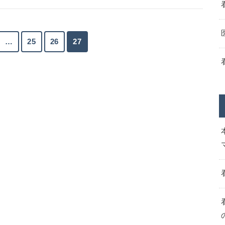
…
25
26
27