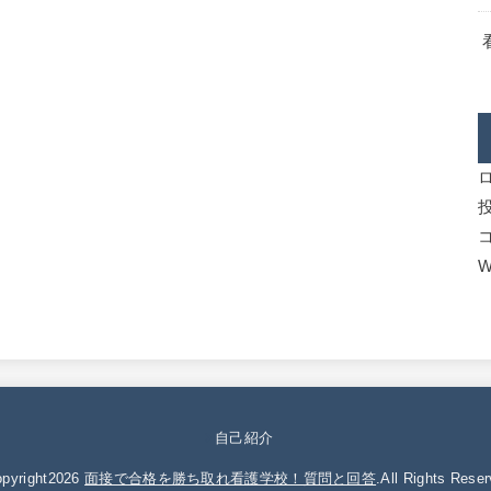
W
自己紹介
pyright2026
面接で合格を勝ち取れ看護学校！質問と回答
.All Rights Reser