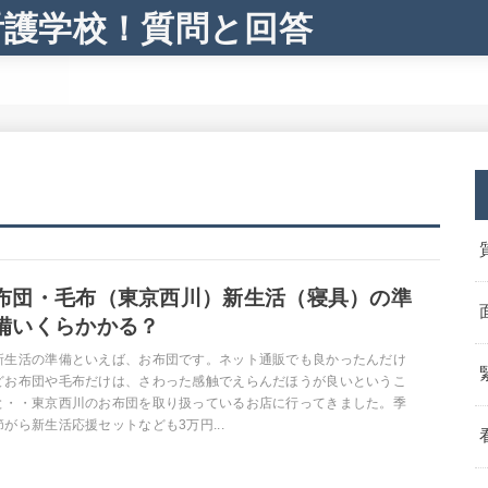
看護学校！質問と回答
布団・毛布（東京西川）新生活（寝具）の準
備いくらかかる？
新生活の準備といえば、お布団です。ネット通販でも良かったんだけ
どお布団や毛布だけは、さわった感触でえらんだほうが良いというこ
と・・東京西川のお布団を取り扱っているお店に行ってきました。季
節がら新生活応援セットなども3万円...