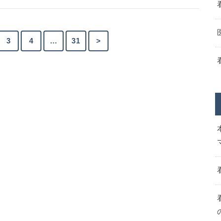
3
4
…
31
>