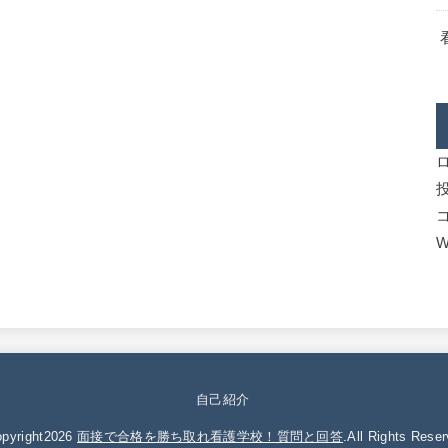
W
自己紹介
pyright2026
面接で合格を勝ち取れ看護学校！質問と回答
.All Rights Reser