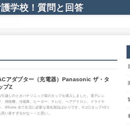
看護学校！質問と回答
ACアダプター（充電器）Panasonic ザ・タ
ップZ
お引越しのときパナソニック製のタップを購入しました。電子レン
ジ、掃除機、冷蔵庫、ヒーター、テレビ、ヘアアイロン、ドライヤ
ー、iPhone 全て生活に必要な電化製品ばかりです。4コ口タップ×3つ
も買い多すぎるかな～～と思い...