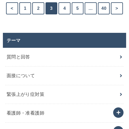
<
1
2
3
4
5
…
40
>
テーマ
質問と回答
面接について
緊張上がり症対策
看護師・准看護師