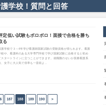
看護学校！質問と回答
評定低い試験もボロボロ！面接で合格を勝ち
取る
看護学校で３～4年学び看護師国家試験の受験資格が得られます。看護
学校や、看護科のある大学専門学校で学び国家試験に合格すると初め
てスタートラインに立つことができます。就職難のせいか医療看護系
は、女子に大人気で倍率も一昔前よ...
6
187
188
189
190
>