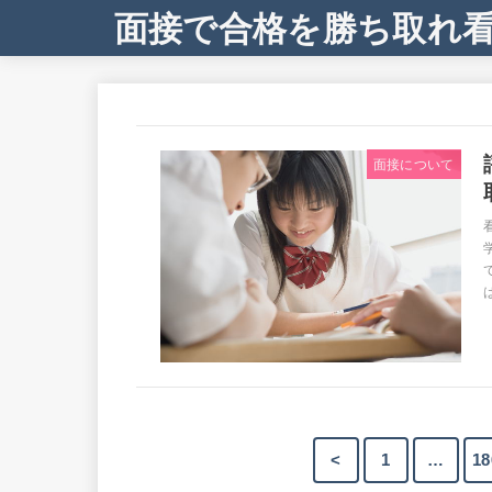
面接で合格を勝ち取れ
面接について
<
1
…
18