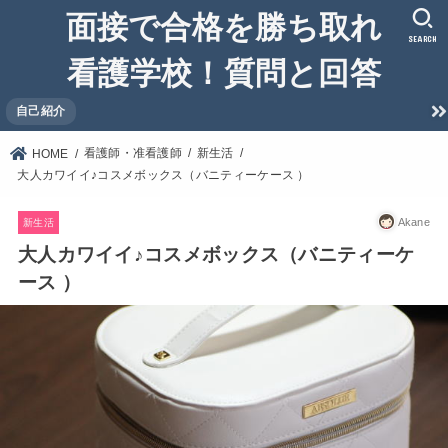
面接で合格を勝ち取れ
SEARCH
看護学校！質問と回答
自己紹介
看護師・准看護師
新生活
HOME
大人カワイイ♪コスメボックス（バニティーケース ）
Akane
新生活
大人カワイイ♪コスメボックス（バニティーケ
ース ）