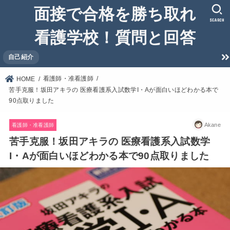
面接で合格を勝ち取れ
SEARCH
看護学校！質問と回答
自己紹介
看護師・准看護師
HOME
苦手克服！坂田アキラの 医療看護系入試数学I・Aが面白いほどわかる本で
90点取りました
Akane
看護師・准看護師
苦手克服！坂田アキラの 医療看護系入試数学
I・Aが面白いほどわかる本で90点取りました