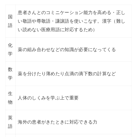
患者さんとのコミニケーション能力を高める・正し
国
い敬語や尊敬語・謙譲語を使いこなす。漢字（難し
語
い読めない医療用語に対応するため）
化
薬の組み合わせなどの知識が必要になってくる
学
数
薬を分けたり薄めたり点滴の滴下数の計算など
学
生
人体のしくみを学ぶ上で重要
物
英
海外の患者がきたときに対応できる力
語