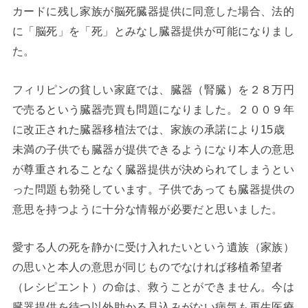
カードに残し家族が脳死臓器提供に同意した場合、法的
に「脳死」を「死」とみなし臓器提供が可能になりまし
た。
フィリピンの貧しい家庭では、臓器（腎臓）を２８万円
で売るという臓器売買も問題になりました。２００９年
に改正された臓器移植法では、家族の承諾により15歳
未満の子供でも臓器が提供できるようになり本人の意思
が尊重されることなく臓器提供が決められてしまうとい
った問題も勃発しています。子供であっても臓器提供の
意思を持つように十分な情報が必要だと思いました。
愛する人の死を静かに受け入れたいという遺族（家族）
の思いと本人の意思が同じものでなければ移植希望者
（レシピエント）の命は、救うことができません。今は
臓器提供を待つ以外助かる見込みがない病気も再生医療